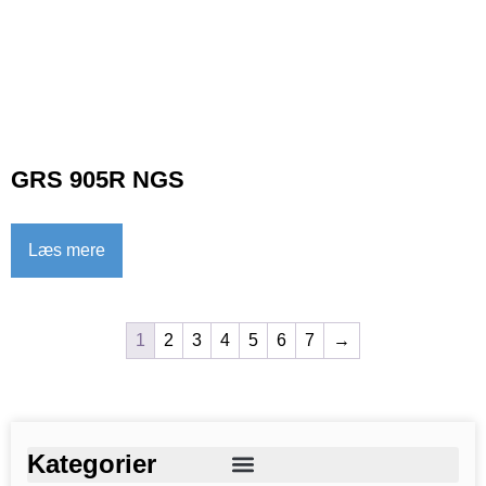
GRS 905R NGS
Læs mere
1
2
3
4
5
6
7
→
Kategorier