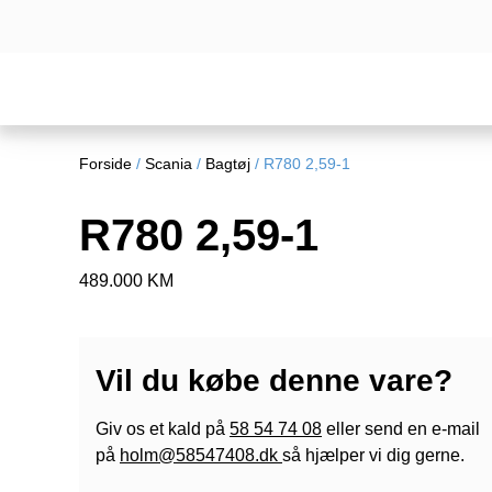
Forside
/
Scania
/
Bagtøj
/ R780 2,59-1
R780 2,59-1
489.000 KM
Vil du købe denne vare?
Giv os et kald på
58 54 74 08
eller send en e-mail
på
holm@58547408.dk
så hjælper vi dig gerne.