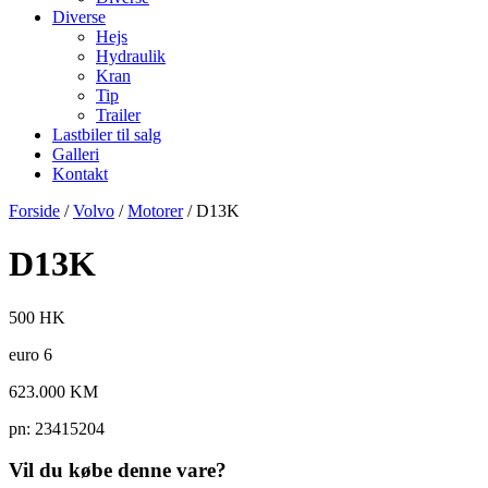
Diverse
Hejs
Hydraulik
Kran
Tip
Trailer
Lastbiler til salg
Galleri
Kontakt
Forside
/
Volvo
/
Motorer
/ D13K
D13K
500 HK
euro 6
623.000 KM
pn: 23415204
Vil du købe denne vare?