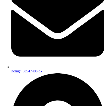
holm@58547408.dk