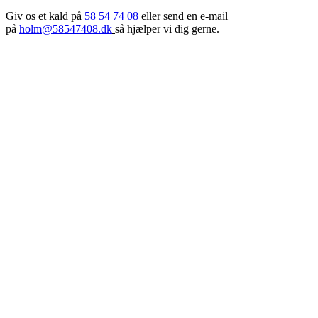
Giv os et kald på
58 54 74 08
eller send en e-mail
på
holm@58547408.dk
så hjælper vi dig gerne.