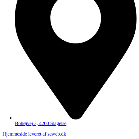
Bohøjvej 3, 4200 Slagelse
Hjemmeside leveret af scweb.dk