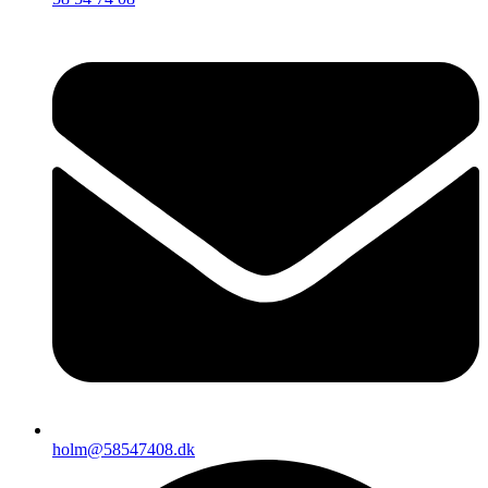
holm@58547408.dk